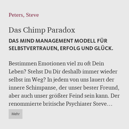
Peters, Steve
Das Chimp Paradox
DAS MIND MANAGEMENT MODELL FÜR
SELBSTVERTRAUEN, ERFOLG UND GLÜCK.
Bestimmen Emotionen viel zu oft Dein
Leben? Stehst Du Dir deshalb immer wieder
selbst im Weg? In jedem von uns lauert der
innere Schimpanse, der unser bester Freund,
aber auch unser größter Feind sein kann. Der
renommierte britische Psychiater Steve
Peters zeigt in seinem internationalen
Mehr
Bestseller, wie wir negative Gedanken besser
steuern und den täglichen Kampf in unserem