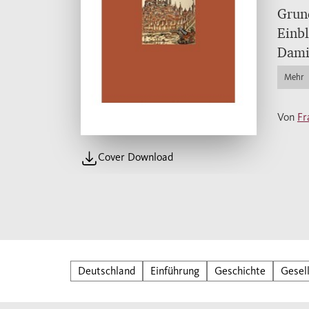
Grund
Einbl
Dami
gemac
Mehr
Moder
gepr
Von
Fr
Cover Download
Deutschland
Einführung
Geschichte
Gesel