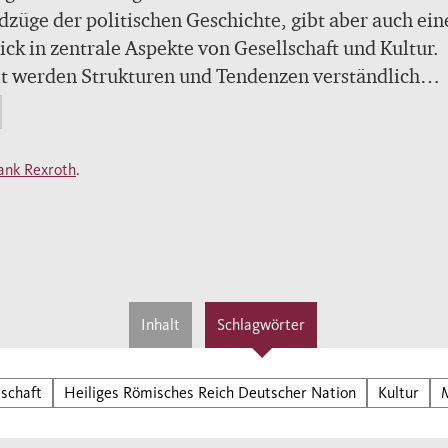
züge der politischen Geschichte, gibt aber auch ein
ick in zentrale Aspekte von Gesellschaft und Kultur.
t werden Strukturen und Tendenzen verständlich
ht, die die deutsche Geschichte bis zum Beginn der
ne, ja teilweise bis in die jüngste Vergangenheit hin
ägt haben.
ank Rexroth
.
Inhalt
Schlagwörter
lschaft
Heiliges Römisches Reich Deutscher Nation
Kultur
M