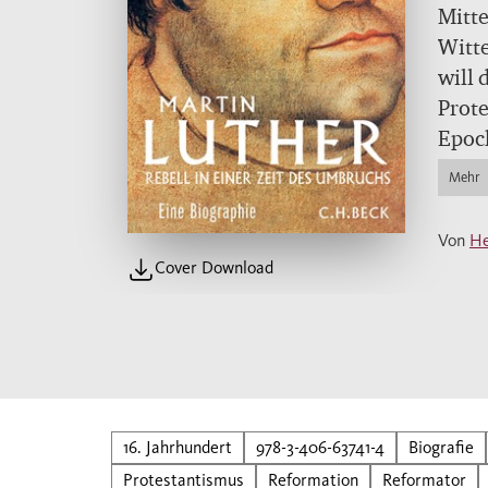
Mitte
Witte
will 
Prote
Epoch
einsa
Mehr
Ringe
brill
Von
He
den R
Cover Download
Chara
verän
beabs
16. Jahrhundert
978-3-406-63741-4
Biografie
Protestantismus
Reformation
Reformator