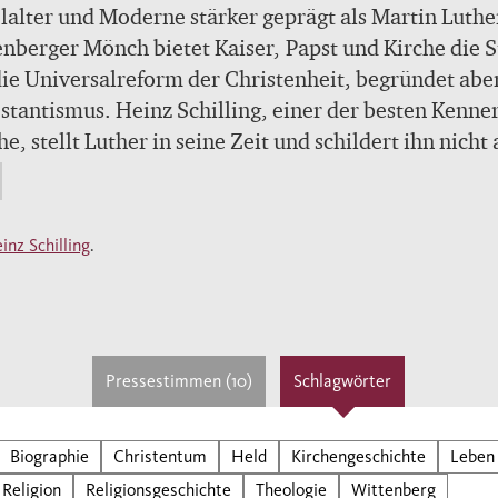
lalter und Moderne stärker geprägt als Martin Luthe
nberger Mönch bietet Kaiser, Papst und Kirche die S
die Universalreform der Christenheit, begründet abe
stantismus. Heinz Schilling, einer der besten Kenne
e, stellt Luther in seine Zeit und schildert ihn nicht 
men Helden, sondern als Rebell in einem gewaltige
n um die Religion und ihre Rolle in der Welt. Seine
ante Biographie dringt tief in Luthers Sphäre ein und 
inz Schilling
.
eformator als schwierigen, widersprüchlichen
kter, der kraft seines immensen Willens zwar die W
dert – in vielem aber auch ganz anders, als er es
ichtigte.
Pressestimmen (10)
Schlagwörter
Biographie
Christentum
Held
Kirchengeschichte
Leben
Religion
Religionsgeschichte
Theologie
Wittenberg