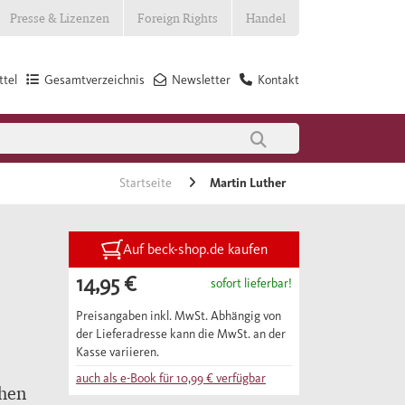
Presse & Lizenzen
Foreign Rights
Handel
tel
Gesamtverzeichnis
Newsletter
Kontakt
Startseite
Martin Luther
Auf beck-shop.de kaufen
14,95 €
sofort lieferbar!
Preisangaben inkl. MwSt. Abhängig von
der Lieferadresse kann die MwSt. an der
Kasse variieren.
auch als e-Book für
10,99 €
verfügbar
chen