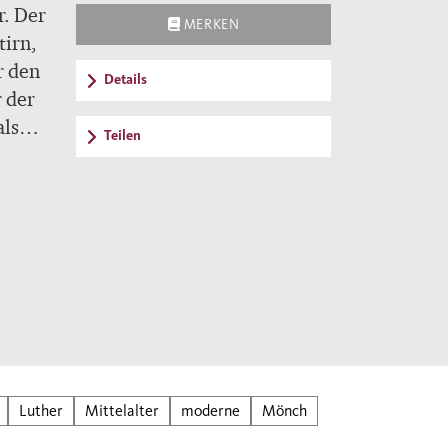
r. Der
MERKEN
tirn,
r den
Details
r der
als
Teilen
n
zeigt
elt
Luther
Mittelalter
moderne
Mönch