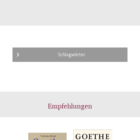
Schmiedt den Lebensweg Karl Mays
abschreitet und seine geistige, literarische
und gesellschaftliche Entwicklung darstellt.
So dient diese reich bebilderte Biographie
dem Karl-May-Einsteiger als Wegweiser zu
wunderbaren Neuentdeckungen, dem Karl-
May-Liebhaber als Treffpunkt mit „alten
Schlagwörter
Freunden“, die er noch besser kennenlernen
wird.
Empfehlungen