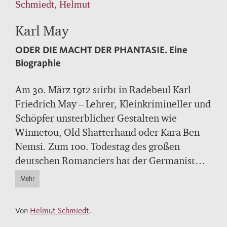
Schmiedt, Helmut
Karl May
ODER DIE MACHT DER PHANTASIE.
Eine
Biographie
Am 30. März 1912 stirbt in Radebeul Karl
Friedrich May – Lehrer, Kleinkrimineller und
Schöpfer unsterblicher Gestalten wie
Winnetou, Old Shatterhand oder Kara Ben
Nemsi. Zum 100. Todestag des großen
deutschen Romanciers hat der Germanist
Helmut Schmiedt, stellvertretender
Mehr
Vorsitzender der Karl-May-Gesellschaft e.V.,
eine spannende Biographie geschrieben.
Von
Helmut Schmiedt
.
Helmut Schmiedt gelingt es, in seiner