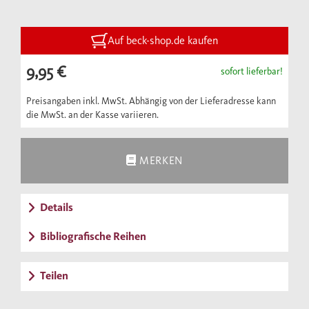
Befreiung von Diktaturen in Osteuropa
spielte es eine Rolle. Längst ist es ein vielfach
übersetzter Klassiker der
Auf beck-shop.de kaufen
Befreiungsliteratur: Ein Lehrbuch zum
9,95 €
sofort lieferbar!
gewaltlosen Sturz von Diktaturen.
Preisangaben inkl. MwSt. Abhängig von der Lieferadresse kann
die MwSt. an der Kasse variieren.
MERKEN
Details
Bibliografische Reihen
Teilen