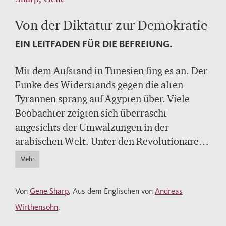
Von der Diktatur zur Demokratie
EIN LEITFADEN FÜR DIE BEFREIUNG.
Mit dem Aufstand in Tunesien fing es an. Der
Funke des Widerstands gegen die alten
Tyrannen sprang auf Ägypten über. Viele
Beobachter zeigten sich überrascht
angesichts der Umwälzungen in der
arabischen Welt. Unter den Revolutionären
kursiert dieses schmale Buch und entfaltet
Mehr
eine grundstürzende Wirkung. Gene Sharp
hat es ursprünglich für die
Von
Gene Sharp
, Aus dem Englischen von
Andreas
Demokratiebewegung in Myanmar (Birma)
Wirthensohn
.
geschrieben, und besonders bei der