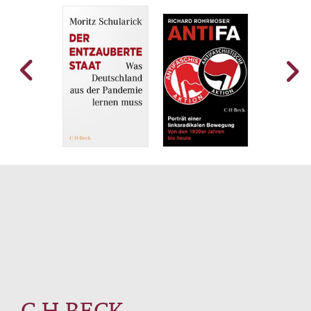
C.H.BECK