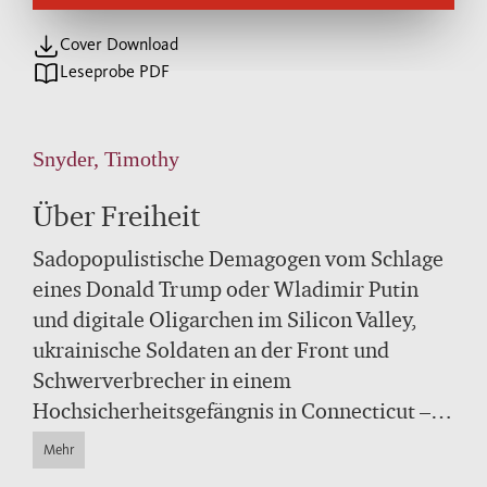
Cover Download
Leseprobe PDF
Snyder, Timothy
Über Freiheit
Sadopopulistische Demagogen vom Schlage
eines Donald Trump oder Wladimir Putin
und digitale Oligarchen im Silicon Valley,
ukrainische Soldaten an der Front und
Schwerverbrecher in einem
Hochsicherheitsgefängnis in Connecticut –
sie alle treten auf in diesem Buch. So wie
Mehr
Simone Weil, Edith Stein, Vaclav Havel und