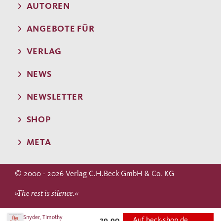
AUTOREN
ANGEBOTE FÜR
VERLAG
NEWS
NEWSLETTER
SHOP
META
© 2000 - 2026 Verlag C.H.Beck GmbH & Co. KG
»The rest is silence.«
WILLIAM SHAKESPEARE
Snyder, Timothy
29,90
Auf beck-shop.de