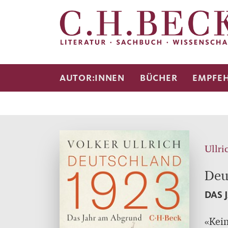
AUTOR:INNEN
BÜCHER
EMPFE
Ullri
Deu
DAS 
«Kein