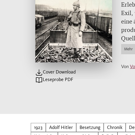
Erleb
Exil,
eine 
produ
Quell
manch
Mehr
Nach 
«Acht
Von
Vo
Histo
Cover Download
Leseprobe PDF
Zeit 
«Was 
ihre 
Zeit
Eine 
1923
Adolf Hitler
Besetzung
Chronik
De
und K