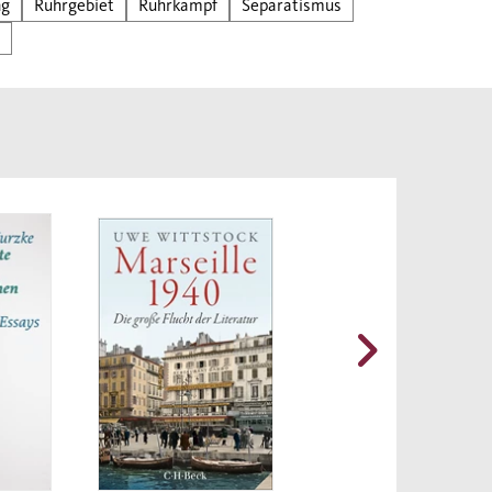
ng
Ruhrgebiet
Ruhrkampf
Separatismus