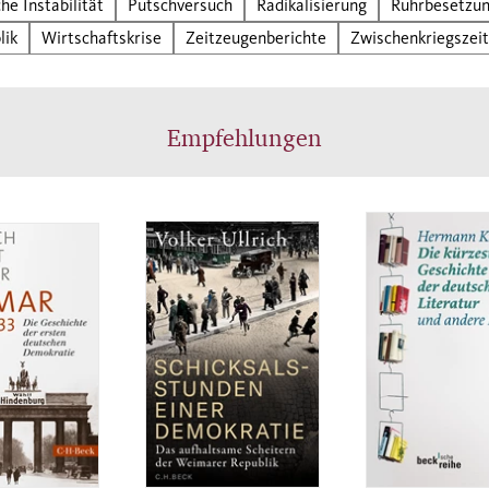
che Instabilität
Putschversuch
Radikalisierung
Ruhrbesetzu
rt Gerwarth, Süddeutsche Zeitung
lik
Wirtschaftskrise
Zeitzeugenberichte
Zwischenkriegszeit
Empfehlungen