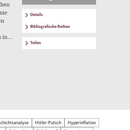
chen
nie
Details
en
Bibliografische Reihen
 in
Teilen
nert.
ler
nen
res.
ur
m.
k-
chichtsanalyse
Hitler-Putsch
Hyperinflation