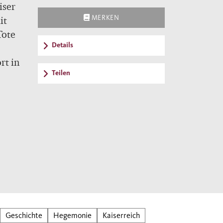
iser
MERKEN
it
Tote
Details
rt in
Teilen
und
ügen
 bis
er
ialen
Geschichte
Hegemonie
Kaiserreich