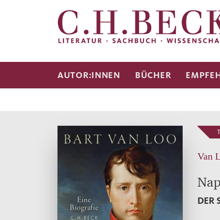
AUTOR:INNEN
BÜCHER
EMPFE
T
Van L
Nap
DER 