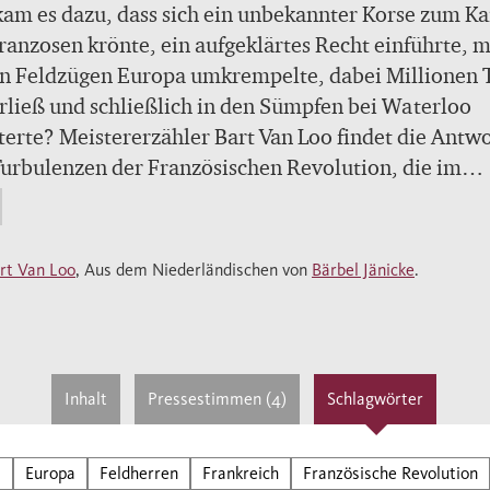
am es dazu, dass sich ein unbekannter Korse zum Ka
ranzosen krönte, ein aufgeklärtes Recht einführte, m
en Feldzügen Europa umkrempelte, dabei Millionen 
rließ und schließlich in den Sümpfen bei Waterloo
terte? Meistererzähler Bart Van Loo findet die Antwo
urbulenzen der Französischen Revolution, die im
hen Atemzug die Guillotine und die Menschenrechte
d. Sein brillant erzähltes Epos über die Revolution 
eon lässt beide in neuem Licht erscheinen.
rt Van Loo
, Aus dem Niederländischen von
Bärbel Jänicke
.
leon Bonaparte hat mit seinen Reformen und Feldz
a und die Welt verändert. Sein langer Schatten liegt
 über unserer Zeit. Bart Van Loo nähert sich dieser
Inhalt
Pressestimmen (4)
Schlagwörter
hmegestalt mit frischem Blick. Quellennah und unt
ksichtigung der neuesten Forschung schildert er das
 des Korsen, Generals, Ersten Konsuls, Kaisers, gen
l
Europa
Feldherren
Frankreich
Französische Revolution