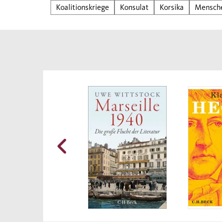
Feldh
Koalitionskriege
Konsulat
Korsika
Mensch
er di
Leben
die z
lange