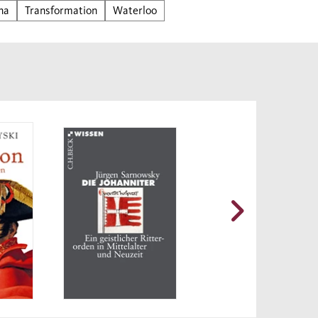
webt
na
Transformation
Waterloo
ng,
en