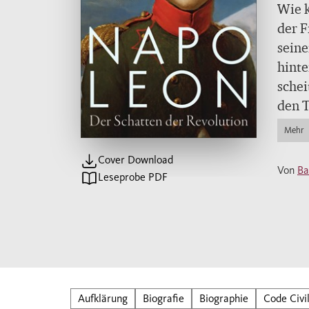
Wie k
der F
sein
hinte
schei
den T
gleic
Mehr
erfan
Cover Download
Napol
Von
Ba
Leseprobe PDF
Napo
Europ
heute
Ausna
Berüc
Leben
Aufklärung
Biografie
Biographie
Code Civi