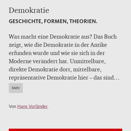
Demokratie
GESCHICHTE, FORMEN, THEORIEN.
Was macht eine Demokratie aus? Das Buch
zeigt, wie die Demokratie in der Antike
erfunden wurde und wie sie sich in der
Moderne verändert hat. Unmittelbare,
direkte Demokratie dort, mittelbare,
repräsentative Demokratie hier – das sind
die Grundformen. Darüber hinaus
Mehr
unterscheiden sich theoretische Modelle und
gelebte Demokratien erheblich voneinander.
Von
Hans Vorländer
.
Der Band erörtert alle zentralen
Bedingungen, die Voraussetzungen und die
gegenwärtigen Herausforderungen der