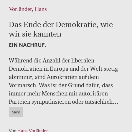
Vorländer, Hans
Das Ende der Demokratie, wie
wir sie kannten
EIN NACHRUF.
Während die Anzahl der liberalen
Demokratien in Europa und der Welt stetig
abnimmt, sind Autokratien auf dem
Vormarsch. Was ist der Grund dafür, dass
immer mehr Menschen mit autoritären
Parteien sympathisieren oder tatsächlich
rechtspopulistische Regierungen ins Amt
Mehr
wählen? Ist die liberale und repräsentative
Demokratie, wie sie sich nach 1945
Von
Hans Vorländer
.