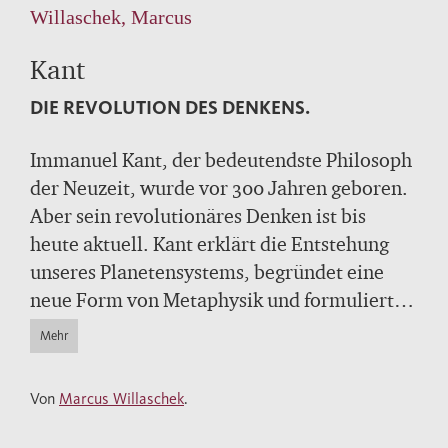
Willaschek, Marcus
Kant
DIE REVOLUTION DES DENKENS.
Immanuel Kant, der bedeutendste Philosoph
der Neuzeit, wurde vor 300 Jahren geboren.
Aber sein revolutionäres Denken ist bis
heute aktuell. Kant erklärt die Entstehung
unseres Planetensystems, begründet eine
neue Form von Metaphysik und formuliert
den kategorischen Imperativ. Kant war
Mehr
Wegbereiter des Kosmopolitismus und der
Idee der Menschenwürde. Sein Denken hat
Von
Marcus Willaschek
.
nicht nur die Philosophie und Wissenschaft,
sondern auch das deutsche Grundgesetz und