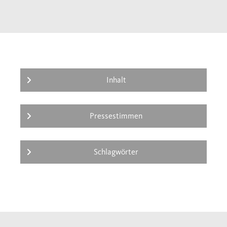
biografischen und historischen Miniaturen,
sodass auch ein Bild von Immanuel Kant als
Mensch und Philosoph in seiner Zeit
entsteht. Zugleich wird die aktuelle Relevanz
– und gelegentlich auch die Problematik –
seines revolutionären Denkens deutlich.
Inhalt
Pressestimmen
Schlagwörter