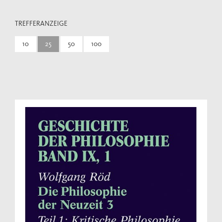
TREFFERANZEIGE
10
25
50
100