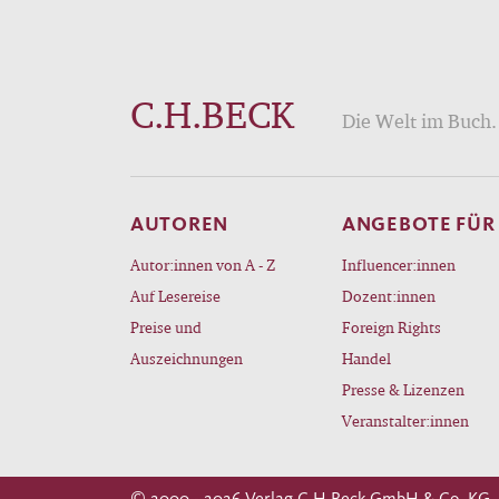
C.H.BECK
Die Welt im Buch. 
AUTOREN
ANGEBOTE FÜR
Autor:innen von A - Z
Influencer:innen
Auf Lesereise
Dozent:innen
Preise und
Foreign Rights
Auszeichnungen
Handel
Presse & Lizenzen
Veranstalter:innen
© 2000 - 2026 Verlag C.H.Beck GmbH & Co. KG