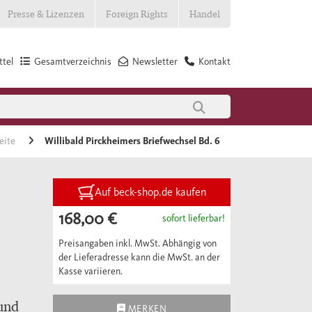
Presse & Lizenzen
Foreign Rights
Handel
tel
Gesamtverzeichnis
Newsletter
Kontakt
seite
Willibald Pirckheimers Briefwechsel Bd. 6
Auf beck-shop.de kaufen
168,00 €
sofort lieferbar!
Preisangaben inkl. MwSt. Abhängig von
der Lieferadresse kann die MwSt. an der
Kasse variieren.
und
MERKEN