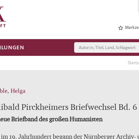
Merkzet
HLUNGEN
Start
ble, Helga
libald Pirckheimers Briefwechsel Bd. 6
neue Briefband des großen Humanisten
im 19. Jahrhundert begann der Nürnberger Archiv- 