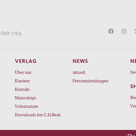
Seit 1763.
VERLAG
NEWS
N
Über uns
aktuell
Ne
Karriere
Pressemitteilungen
S
Kontakt
Bü
Manuskript
Ve
Volontariate
Downloads bei C.H.Beck
»The 