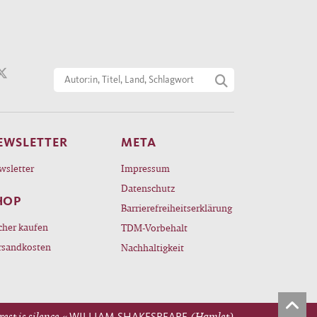
EWSLETTER
META
wsletter
Impressum
Datenschutz
HOP
Barrierefreiheitserklärung
cher kaufen
TDM-Vorbehalt
rsandkosten
Nachhaltigkeit
rest is silence.«
WILLIAM SHAKESPEARE
(Hamlet)