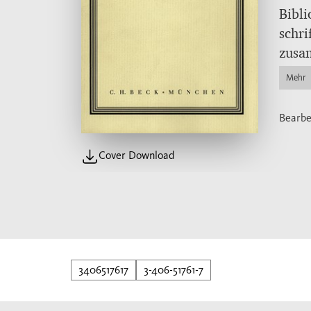
Bibli
schri
zusa
ersch
Mehr
zweit
2001 
Bearbe
soll 
abges
Cover Download
nicht
deutl
Texte
3406517617
3-406-51761-7