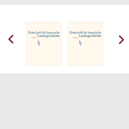
blieben, wie Max Spindler, v. Guttenberg,
Anton Chroust, Karl Bosl, Ernst Schwarz und
Gerhard Pfeiffer, um nur einige zu nennen,
finden sich unter den Autoren, gaben der
Zeitschrift ihr Gepräge und begründeten
ihren Ruf als führendes
landesgeschichtliches Organ.
Um Bayern umfassend in allen seinen Teilen
darzustellen, wurde von Anfang an die
Verbindung zur Gesellschaft für fränkische
Geschichte und seit 1949 zur Schwäbischen
Forschungsgemeinschaft aufgenommen und
im Impressum ausdrücklich hervorgehoben.
Die Zeitschrift wuchs in den sieben
Jahrzehnten ihres Bestehens auf 60 Bände