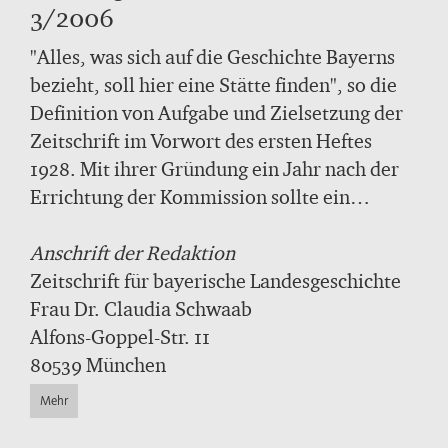
3/2006
"Alles, was sich auf die Geschichte Bayerns
bezieht, soll hier eine Stätte finden", so die
Definition von Aufgabe und Zielsetzung der
Zeitschrift im Vorwort des ersten Heftes
1928. Mit ihrer Gründung ein Jahr nach der
Errichtung der Kommission sollte ein
zentraler "Sammelpunkt" für alle Facetten
bayerischer landesgeschichtlicher Forschung
Anschrift der Redaktion
und Darstellung geschaffen werden.
Zeitschrift für bayerische Landesgeschichte
"Wissenschaftlichkeit" war die Voraussetzung
Frau Dr. Claudia Schwaab
für die Aufnahme von Aufsätzen und
Alfons-Goppel-Str. 11
Abhandlungen in die Zeitschrift.
80539 München
Buchbesprechungen sollten "kritischer Art"
Mehr
sein und "womöglich selbst zu weiteren