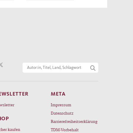
 und
es
um
n
er
t
EWSLETTER
META
talter
wsletter
Impressum
Datenschutz
HOP
Barrierefreiheitserklärung
te bei
cher kaufen
TDM-Vorbehalt