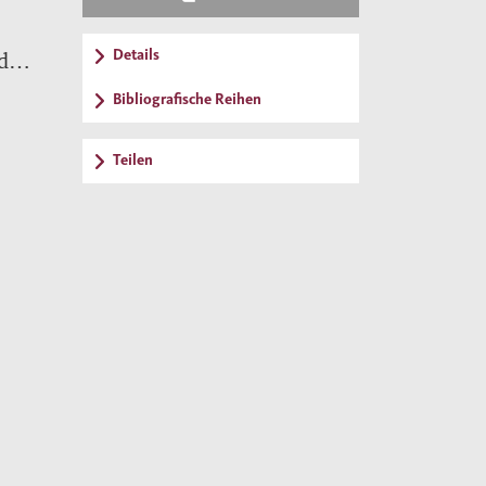
Details
d
r die
Bibliografische Reihen
ten
Teilen
e
imat,
ssend
iter
en