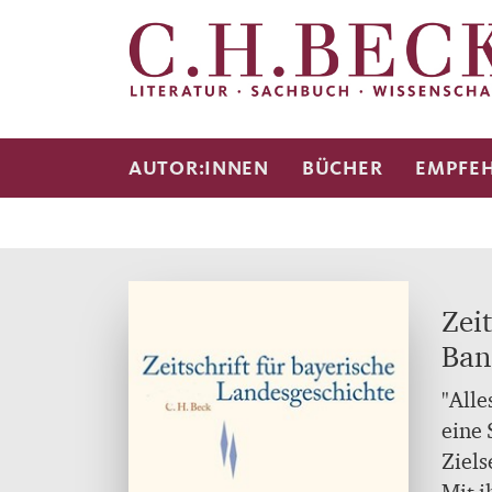
AUTOR:INNEN
BÜCHER
EMPFE
Zei
Ban
"Alle
eine 
Ziels