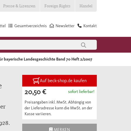
Presse & Lizenzen
Foreign Rights
Handel
tel
Gesamtverzeichnis
Newsletter
Kontakt
 für bayerische Landesgeschichte Band 70 Heft 2/2007
Auf beck-shop.de kaufen
e
20,50 €
sofort lieferbar!
Preisangaben inkl. MwSt. Abhängig von
ier
der Lieferadresse kann die MwSt. an der
Kasse variieren.
1928.
MERKEN