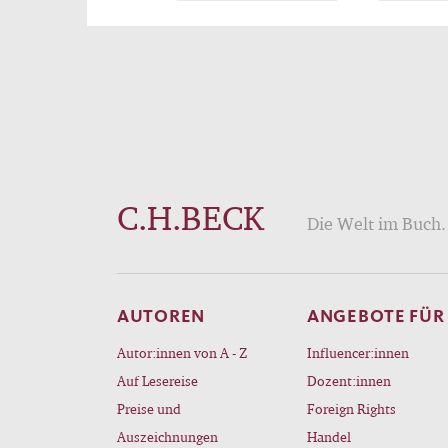
sich 
begrü
Orga
Um Ba
wurde
fränk
Fors
C.H.BECK
ausdr
Die Welt im Buch. 
siebe
große
Sond
AUTOREN
ANGEBOTE FÜR
europ
Autor:innen von A - Z
Influencer:innen
des B
Auf Lesereise
Dozent:innen
Preise und
Foreign Rights
Hrsg.
Auszeichnungen
Handel