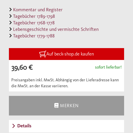
Band gibt, wiederum erstmals vollständig,
Kommentar und Register
die Tagebücher Bräkers aus den neunziger
Tagebücher 1789-1798
Tagebücher 1768-1778
Jahren wieder. Sie dokumentieren seine
Lebensgeschichte und vermischte Schriften
Reaktionen auf die wirtschaftliche Krise im
Tagebücher 1779-1788
Baumwollgewerbe, die ihn schließlich
ruiniert hat, sowie seine skeptischen
Auf beck-shop.de kaufen
Ansichten zu den Folgen der Französischen
Revolution.
39,60 €
sofort lieferbar!
Preisangaben inkl. MwSt. Abhängig von der Lieferadresse kann
die MwSt. an der Kasse variieren.
MERKEN
Details