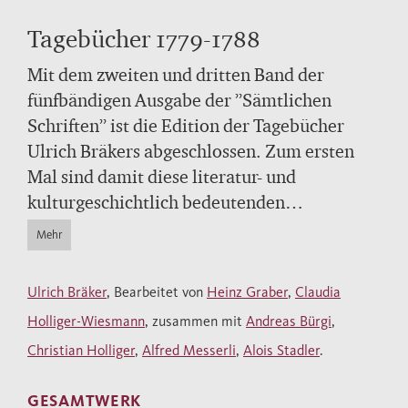
Tagebücher 1779-1788
Mit dem zweiten und dritten Band der
fünfbändigen Ausgabe der ”Sämtlichen
Schriften” ist die Edition der Tagebücher
Ulrich Bräkers abgeschlossen. Zum ersten
Mal sind damit diese literatur- und
kulturgeschichtlich bedeutenden
Aufzeichnungen vollständig zugänglich. Der
Mehr
zweite Band bringt erstmals vollständig die
Tagebücher der Jahre 1779–1788, aus Bräkers
Ulrich Bräker
, Bearbeitet von
Heinz Graber
,
Claudia
beruflich erfolgreichster und literarisch
Holliger-Wiesmann
, zusammen mit
Andreas Bürgi
,
produktivster Lebensphase. Im Laufe dieser
Christian Holliger
,
Alfred Messerli
,
Alois Stadler
.
zehn Jahre wird er zum vielseitigen
Schriftsteller, dessen Autobiographie in die
GESAMTWERK
Weltliteratur eingegangen ist. Der dritte