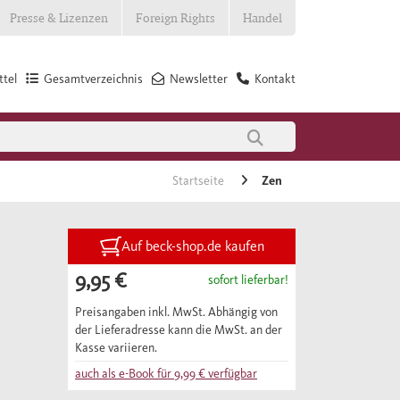
Presse & Lizenzen
Foreign Rights
Handel
tel
Gesamtverzeichnis
Newsletter
Kontakt
Startseite
Zen
Auf beck-shop.de kaufen
9,95 €
sofort lieferbar!
Preisangaben inkl. MwSt. Abhängig von
der Lieferadresse kann die MwSt. an der
Kasse variieren.
auch als e-Book für
9,99 €
verfügbar