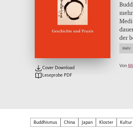
Buddh
mehr
Medit
dauer
der b
tradi
Mehr
erläu
Von
Mi
Cover Download
Leseprobe PDF
Buddhismus
China
Japan
Kloster
Kultur