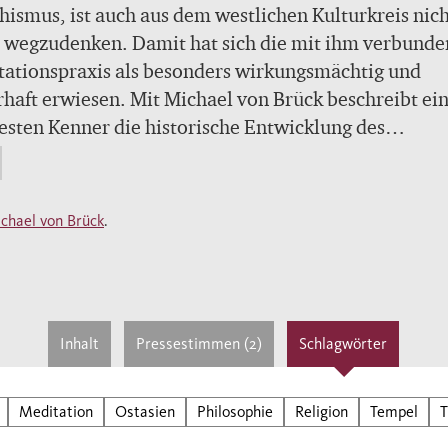
ismus, ist auch aus dem westlichen Kulturkreis nic
 wegzudenken. Damit hat sich die mit ihm verbunde
ationspraxis als besonders wirkungsmächtig und
haft erwiesen. Mit Michael von Brück beschreibt ei
esten Kenner die historische Entwicklung des
tionsreichen Zen, erklärt seine wichtigsten Ziele und
tert die wesentlichen Elemente seiner Meditationspr
chael von Brück
.
Inhalt
Pressestimmen (2)
Schlagwörter
Meditation
Ostasien
Philosophie
Religion
Tempel
T