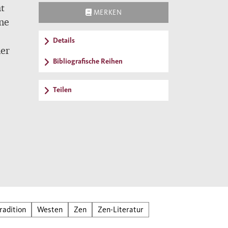
ht
MERKEN
ne
Details
ner
Bibliografische Reihen
Teilen
axis.
radition
Westen
Zen
Zen-Literatur