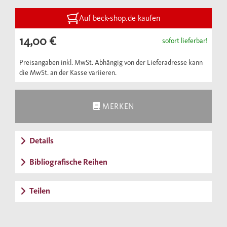
Erziehungsvorstellungen des Adels. Und gibt
einen Ausblick auf seine Rolle heute.
Auf beck-shop.de kaufen
14,00 €
sofort lieferbar!
Preisangaben inkl. MwSt. Abhängig von der Lieferadresse kann
die MwSt. an der Kasse variieren.
MERKEN
Details
Bibliografische Reihen
Teilen