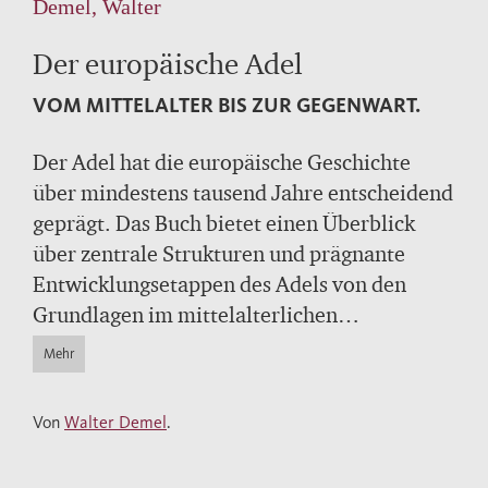
Demel, Walter
Der europäische Adel
VOM MITTELALTER BIS ZUR GEGENWART.
Der Adel hat die europäische Geschichte
über mindestens tausend Jahre entscheidend
geprägt. Das Buch bietet einen Überblick
über zentrale Strukturen und prägnante
Entwicklungsetappen des Adels von den
Grundlagen im mittelalterlichen
Frankenreich bis zu seiner Entmachtung am
Mehr
Anfang des 20. Jahrhunderts. Es informiert
über Bevölkerungsanteil, Hierarchien,
Von
Walter Demel
.
Privilegien, Kulturformen, wirtschaftliche
Grundlagen, Heiratskonzepte und