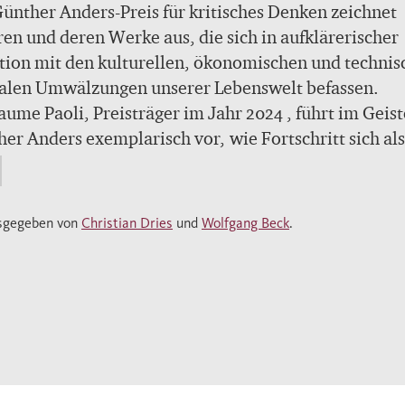
ünther Anders-Preis für kritisches Denken zeichnet
en und deren Werke aus, die sich in aufklärerischer
tion mit den kulturellen, ökonomischen und technis
alen Umwälzungen unserer Lebenswelt befassen.
aume Paoli, Preisträger im Jahr 2024 , führt im Geis
er Anders exemplarisch vor, wie Fortschritt sich als
trennen in den Abgrund» entpuppt und wie die
lypseblindheit unserer Zeit deren Zukunft
tzerstörerisch ruiniert. Paolis pointierte «Denkform
sgegeben von
Christian Dries
und
Wolfgang Beck
.
ormalen Zeiten» zeugen von scharfsinniger
esgegenwart, die durch Klarheit besticht, ohne auf
nz zu verzichten.