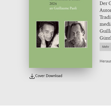
Der G
Autor
Tradi
medi
Guill
Günth
«Wet
Mehr
Apoka
selbs
Herau
postn
Geist
Cover Download
Elega