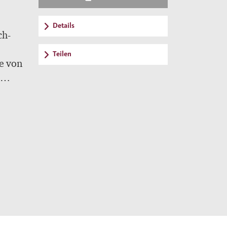
Details
ch-
Teilen
te von
en in