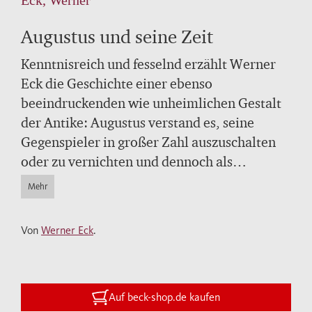
Augustus und seine Zeit
Kenntnisreich und fesselnd erzählt Werner
Eck die Geschichte einer ebenso
beeindruckenden wie unheimlichen Gestalt
der Antike: Augustus verstand es, seine
Gegenspieler in großer Zahl auszuschalten
oder zu vernichten und dennoch als
Friedensfürst gefeiert zu werden. In diesem
Mehr
Band werden seine Innen- und Außenpolitik
ebenso allgemeinverständlich dargestellt
Von
Werner Eck
.
wie sein Wirken als Baumeister der
prachtvollen Hauptstadt Rom und seine
Rolle als Architekt des römischen
Kaiserreichs.
Auf beck-shop.de kaufen