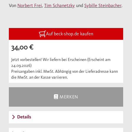
in der NS-Zeit weiterwuchs, nach dem Krieg
Von
Norbert Frei
,
Tim Schanetzky
und
Sybille Steinbacher
.
zu einem Druck- und Verlagskonzern, der
heute zu den größten Medienunternehmen
Deutschlands zählt.
Auf beck-shop.de kaufen
Nach politischer Anpassung im «Dritten
34,00 €
Reich», «Arisierungs»-Gewinnen und
geschicktem Agieren in der Besatzungszeit
Jetzt vorbestellen! Wir liefern bei Erscheinen (Erscheint am
24.09.2026)
bediente Franz Burda vom Südwesten aus
Preisangaben inkl. MwSt. Abhängig von der Lieferadresse kann
die junge Bundesrepublik millionenfach mit
die MwSt. an der Kasse variieren.
farbigem Unterhaltungsstoff, Schnittmustern
und Warenkatalogen. Aus der Illustrierten-
MERKEN
Konkurrenz der Fünfziger Jahre ging die
Bunte dauerhaft erfolgreich hervor, Burda
Moden von Ehefrau Aenne prägte
Details
maßgeblich den Kleidungsstil der Epoche,