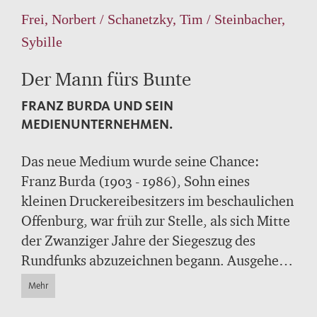
Frei, Norbert / Schanetzky, Tim / Steinbacher,
Sybille
Der Mann fürs Bunte
FRANZ BURDA UND SEIN
MEDIENUNTERNEHMEN.
Das neue Medium wurde seine Chance:
Franz Burda (1903 - 1986), Sohn eines
kleinen Druckereibesitzers im beschaulichen
Offenburg, war früh zur Stelle, als sich Mitte
der Zwanziger Jahre der Siegeszug des
Rundfunks abzuzeichnen begann. Ausgehend
von der Radio-Programmzeitschrift Sürag
Mehr
entwickelte Burda seinen Betrieb, der auch