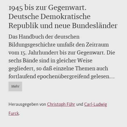
1945 bis zur Gegenwart.
Deutsche Demokratische
Republik und neue Bundesländer
Das Handbuch der deutschen
Bildungsgeschichte umfaßt den Zeitraum
vom 15. Jahrhundert bis zur Gegenwart. Die
sechs Bände sind in gleicher Weise
gegliedert, so daß einzelne Themen auch
fortlaufend epochenübergreifend gelesen
werden können: die epochenspezifischen
Mehr
Kontexte der Bildungs-, Erziehungs- und
Schulgeschichte; Lebensformen und
Herausgegeben von
Christoph Führ
und
Carl-Ludwig
Umgangserziehung; pädagogisches Denken
Furck
.
und pädagogische Wissenschaft; Kindheit,
Jugend und Familie; Schulen und