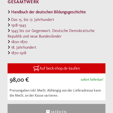
GESAMTWERK
Hochschulen; Erwachsenenbildung;
Berufserziehung; Armenwesen und Fürsorge;
Handbuch der deutschen Bildungsgeschichte
Pädagogische Medien. Alle Artikel werden
Das 15. bis 17. Jahrhundert
durch umfangreiche Quellen- und
1918-1945
1945 bis zur Gegenwart. Deutsche Demokratische
Literaturnachweise ergänzt.
Republik und neue Bundesländer
1800-1870
Die Grundlagen des modernen
18. Jahrhundert
1870-1918
pädagogischen Denkens, der
Bildungsphilosophie und des Schulwesens
wurden im 18. Jahrhundert gelegt. Dieser
Auf beck-shop.de kaufen
Band, der nun das auf sechs Bände angelegte
98,00 €
sofort lieferbar!
Handbuch der deutschen Bildungsgeschichte
komplettiert, handelt vom 18. Jahrhundert
Preisangaben inkl. MwSt. Abhängig von der Lieferadresse kann
als Epoche der deutschen Bildungsgeschichte
die MwSt. an der Kasse variieren.
in all ihrer Vielfalt; von den neu
entstehenden pädagogischen Theorien über
MERKEN