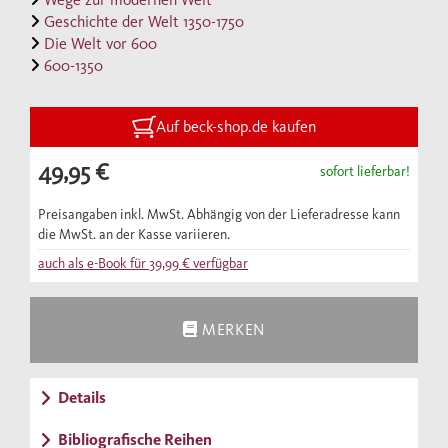
Jahrhunderte nach den Kriterien Macht,
Geschichte der Welt 1350-1750
Wohlstand und kulturelle Kreativität zu
Die Welt vor 600
600-1350
dominieren. Das neue sechsbändige Werk
zur Weltgeschichte, das von einem Team von
Historikerinnen und Historikern vorwiegend
Auf beck-shop.de kaufen
aus den USA und Deutschland erarbeitet
49,95 €
sofort lieferbar!
wird und das gleichzeitig bei C.H.Beck und
Harvard University Press erscheint,
Preisangaben inkl. MwSt. Abhängig von der Lieferadresse kann
die MwSt. an der Kasse variieren.
verabschiedet sich von diesen Traditionen.
auch als e-Book für
39,99 €
verfügbar
Es leugnet die Errungenschaften des Westens
nicht, stellt sie aber in den größeren
Zusammenhang gleichzeitiger
MERKEN
Entwicklungen in anderen Teilen der Welt.
Dadurch wird das allmähliche, dabei aber
Details
krisenhafte Entstehen des heutigen dicht
integrierten und pluralistischen
Bibliografische Reihen