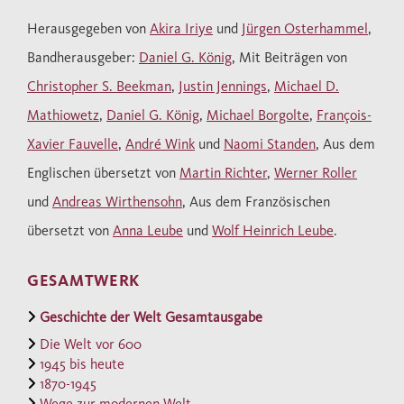
Periode immer mehr Menschen in Netzwerke
Herausgegeben von
Akira Iriye
und
Jürgen Osterhammel
,
eingebunden, die Objekte, Praktiken und
Bandherausgeber:
Daniel G. König
, Mit Beiträgen von
Ideen über Tausende von Kilometern
Christopher S. Beekman
,
Justin Jennings
,
Michael D.
verbreiteten und dabei Einfluss nahmen auf
Entstehung und Zerfall von
Mathiowetz
,
Daniel G. König
,
Michael Borgolte
,
François-
Herrschaftsräumen. Sie befeuerten in dieser
Xavier Fauvelle
,
André Wink
und
Naomi Standen
, Aus dem
Epoche der
Geschichte der Welt
eine
Englischen übersetzt von
Martin Richter
,
Werner Roller
Dynamik, welche die Isolation einander noch
und
Andreas Wirthensohn
, Aus dem Französischen
fremder Gesellschaften an ein Ende brachte.
übersetzt von
Anna Leube
und
Wolf Heinrich Leube
.
Weltgeschichte ist lange Zeit als eine
GESAMTWERK
Geschichte des Aufstiegs und des
Niedergangs einer kleinen Zahl von
Geschichte der Welt Gesamtausgabe
'Hochkulturen geschrieben worden. Unter
Die Welt vor 600
1945 bis heute
diesen Kulturen schienen Europa oder der
1870-1945
atlantische 'Westen' während der letzten
Wege zur modernen Welt