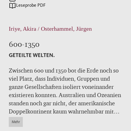
Leseprobe PDF
Iriye, Akira / Osterhammel, Jürgen
600-1350
GETEILTE WELTEN.
Zwischen 600 und 1350 bot die Erde noch so
viel Platz, dass Individuen, Gruppen und
ganze Gesellschaften isoliert voneinander
existieren konnten. Australien und Ozeanien
standen noch gar nicht, der amerikanische
Doppelkontinent kaum wahrnehmbar mit
Entwicklungen in Europa, Afrika und Asien
Mehr
in Verbindung. Doch wurden in dieser