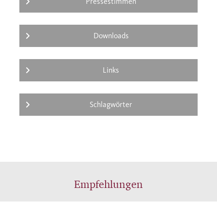
Pressestimmen
Technologien, Religionen oder politischen
Ideen, auf globale Kommunikationsnetze,
Handelsströme und Konsummuster, auf
Downloads
Imperialismus, Kolonialismus und
großräumige Kriege.
Links
Schlagwörter
Empfehlungen