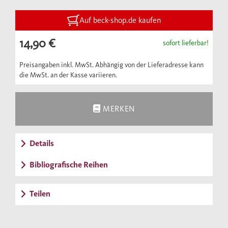
knüpft damit an die erfolgreichen Bände der
Klassiker der Soziologie
an.
Auf beck-shop.de kaufen
14,90 €
sofort lieferbar!
Preisangaben inkl. MwSt. Abhängig von der Lieferadresse kann
die MwSt. an der Kasse variieren.
MERKEN
Details
Bibliografische Reihen
Teilen