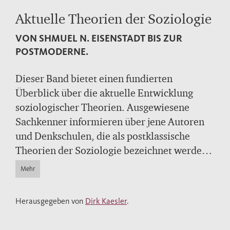
Aktuelle Theorien der Soziologie
VON SHMUEL N. EISENSTADT BIS ZUR
POSTMODERNE.
Dieser Band bietet einen fundierten
Überblick über die aktuelle Entwicklung
soziologischer Theorien. Ausgewiesene
Sachkenner informieren über jene Autoren
und Denkschulen, die als postklassische
Theorien der Soziologie bezeichnet werden
können. Die historische und inhaltliche
Mehr
Spanne reicht dabei von
Shmuel N.
Eisenstadt
über
Michel Foucault
und
Richard
Herausgegeben von
Dirk Kaesler
.
Sennett
bis hin zu ausgewählten
Repräsentanten der Postmoderne. Der Band