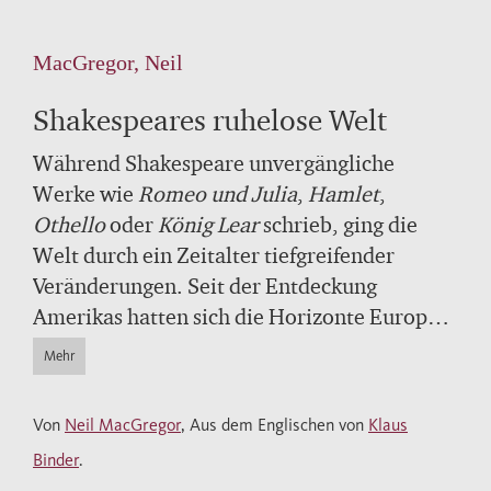
MacGregor, Neil
Shakespeares ruhelose Welt
Während Shakespeare unvergängliche
Werke wie
Romeo
und
Julia
,
Hamlet
,
Othello
oder
König
Lear
schrieb, ging die
Welt durch ein Zeitalter tiefgreifender
Veränderungen. Seit der Entdeckung
Amerikas hatten sich die Horizonte Europas
dramatisch erweitert. Ein ganzes Weltbild
Mehr
geriet ins Wanken. Neil MacGregor führt uns
anhand von zwanzig Objekten mitten hinein
Von
Neil MacGregor
, Aus dem Englischen von
Klaus
in diese Zeit – und hinein in die Stücke
Binder
.
Shakespeares.