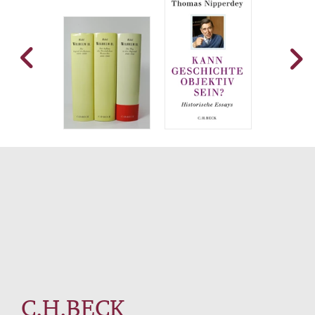
C.H.BECK