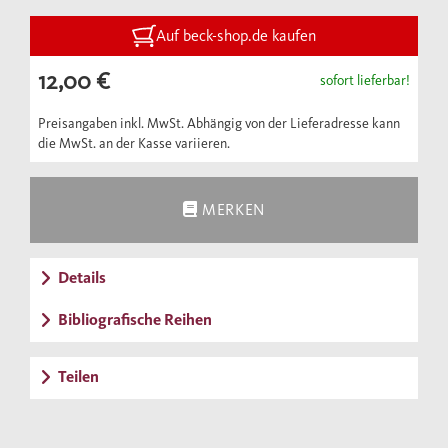
Geburtshelfer, Psychologen und all
diejenigen, die zu den elementaren
Auf beck-shop.de kaufen
Erfahrungen des Lebens zurückfinden
12,00 €
sofort lieferbar!
möchten.
Preisangaben inkl. MwSt. Abhängig von der Lieferadresse kann
die MwSt. an der Kasse variieren.
MERKEN
Details
Bibliografische Reihen
Teilen