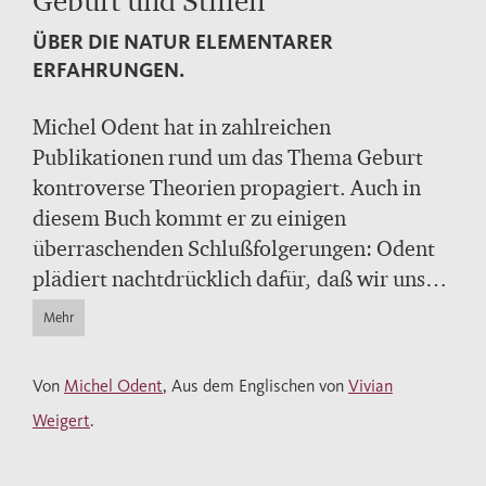
Geburt und Stillen
ÜBER DIE NATUR ELEMENTARER
ERFAHRUNGEN.
Michel Odent hat in zahlreichen
Publikationen rund um das Thema Geburt
kontroverse Theorien propagiert. Auch in
diesem Buch kommt er zu einigen
überraschenden Schlußfolgerungen: Odent
plädiert nachtdrücklich dafür, daß wir uns
wieder auf unsere Säugetierwurzeln und
Mehr
Säugetierbedürfnisse besinnen, daß Mütter
während Geburt und Stillzeit ihren
Von
Michel Odent
, Aus dem Englischen von
Vivian
Instinkten und der Natur folgen. Das
Weigert
.
provokante und visionäre Buch ist ein
Ratgeber für werdende Eltern,