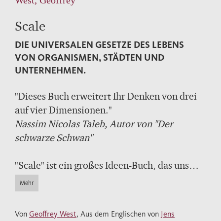
Scale
DIE UNIVERSALEN GESETZE DES LEBENS
VON ORGANISMEN, STÄDTEN UND
UNTERNEHMEN.
"Dieses Buch erweitert Ihr Denken von drei
auf vier Dimensionen."
Nassim Nicolas Taleb, Autor von "Der
schwarze Schwan"
"Scale" ist ein großes Ideen-Buch, das uns
neue Welten erschließt, ein intellektuelles
Mehr
Abenteuer, das bislang unverknüpfte
Perspektiven und Wissensgebiete
Von
Geoffrey West
, Aus dem Englischen von
Jens
miteinander verbindet. Es zeigt, welche