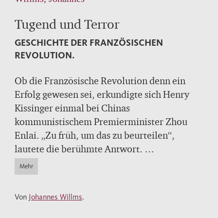
Tugend und Terror
GESCHICHTE DER FRANZÖSISCHEN
REVOLUTION.
Ob die Französische Revolution denn ein
Erfolg gewesen sei, erkundigte sich Henry
Kissinger einmal bei Chinas
kommunistischem Premierminister Zhou
Enlai. „Zu früh, um das zu beurteilen“,
lautete die berühmte Antwort.
Mit dem Sturm auf die Bastille im Juli 1789
Mehr
nahm eine Revolution ihren Anfang, die eine
ganze Welt aus den Angeln heben sollte. Die
Von
Johannes Willms
.
scheinbar ewige Ordnung des Ancien régime
brach krachend zusammen, ein König von