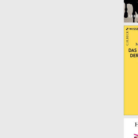
Radner, Karen
(1)
Röd, Wolfgang
(1)
Sasse, Gwendolyn
(1)
Schäfer, Peter
(1)
Schayani, Isabel
(1)
Schmidt, Georg
(1)
Schmidt, Manfred G.
(1)
Schopenhauer
(1)
Schreiber, Gerhard
(1)
Schulze Wessel, Martin
(1)
Schweitzer, Albert
(2)