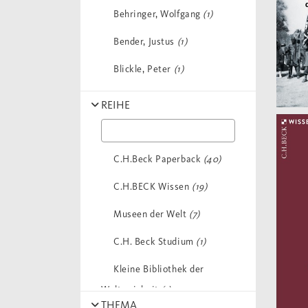
Behringer, Wolfgang
(1)
Bender, Justus
(1)
Blickle, Peter
(1)
Boethius
(1)
REIHE
Brather, Sebastian /
Theune, Claudia
(1)
C.H.Beck Paperback
(40)
Brunner, Karl
(1)
C.H.BECK Wissen
(19)
Burkert, Walter
(1)
Museen der Welt
(7)
Chrysafis
(1)
C.H. Beck Studium
(1)
Cicero
(1)
Kleine Bibliothek der
Deckers, Johannes G.
(1)
Weltweisheit
(1)
THEMA