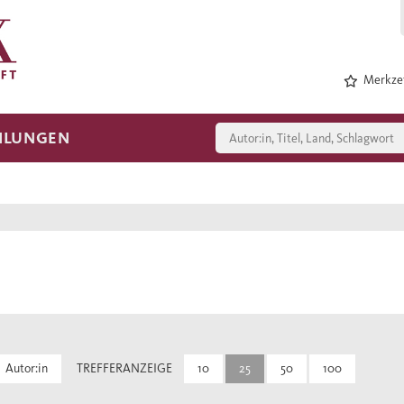
Merkzet
HLUNGEN
Autor:in
TREFFERANZEIGE
10
25
50
100