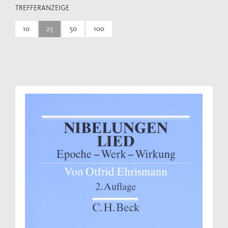
TREFFERANZEIGE
10
25
50
100