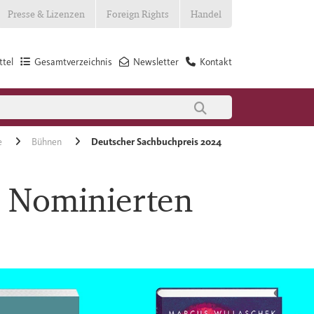
Presse & Lizenzen
Foreign Rights
Handel
tel
Gesamtverzeichnis
Newsletter
Kontakt
e
Bühnen
Deutscher Sachbuchpreis 2024
e Nominierten