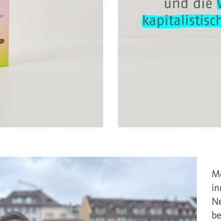
Me
in
Ne
be