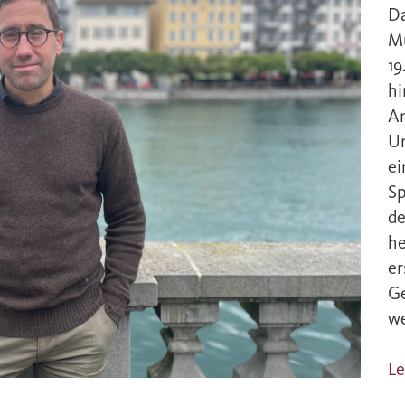
Da
Mü
19
hi
An
Um
ei
Sp
de
he
er
Ge
we
L