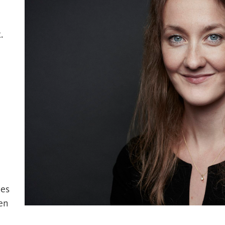
.
nes
en