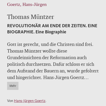
Goertz, Hans-Jürgen
Thomas Müntzer
REVOLUTIONÄR AM ENDE DER ZEITEN. EINE
BIOGRAPHIE.
Eine Biographie
Gott ist gerecht, und die Christen sind frei.
Thomas Müntzer wollte diese
Grundeinsichten der Reformation auch
politisch durchsetzen. Dafür schloss er sich
dem Aufstand der Bauern an, wurde gefoltert
und hingerichtet. Hans-Jürgen Goertz
erzählt anschaulich das Leben dieses
Mehr
Revolutionärs, der das Reich Gottes ganz
nahe wähnte. Seine meisterhafte Biographie
Von
Hans-Jürgen Goertz
.
erinnert an eine unterdrückte Strömung der