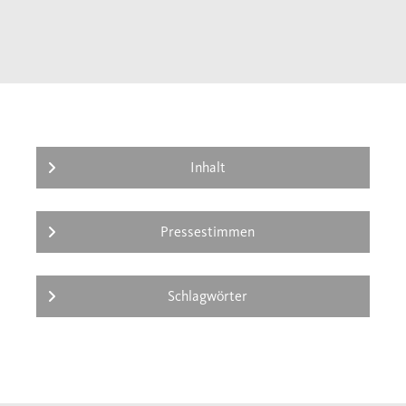
Jenseits der ideologischen Kämpfe um
Thomas Müntzer verortet Hans-Jürgen
Goertz seine Theologie und sein Wirken in
seiner Zeit und macht gerade dadurch
deutlich, warum Müntzer bis heute die
Gemüter erregt.
Inhalt
Pressestimmen
Schlagwörter