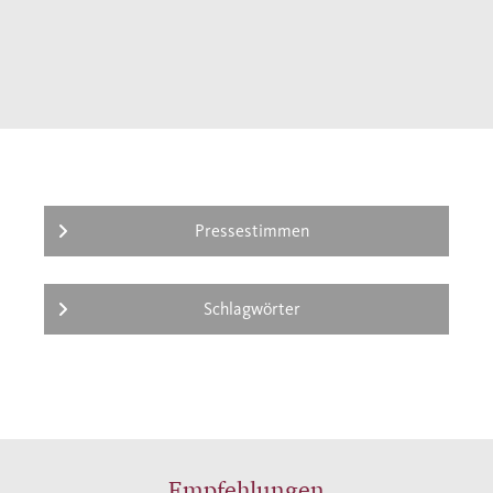
Arcadia söhnt er sich trotz aller politischen
und Umweltkatastrophen und im
Bewusstsein der Irrtümer seiner Eltern mit
dem widerstrebenden Nebeneinander von
Traum und Realität aus. Ein berührend und
spannend erzählter Roman über einen
begeisterten Aufbruch.
Pressestimmen
Schlagwörter
Empfehlungen