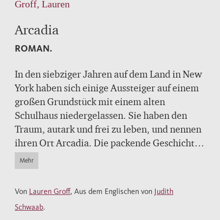
Groff, Lauren
Arcadia
ROMAN.
In den siebziger Jahren auf dem Land in New
York haben sich einige Aussteiger auf einem
großen Grundstück mit einem alten
Schulhaus niedergelassen. Sie haben den
Traum, autark und frei zu leben, und nennen
ihren Ort Arcadia. Die packende Geschichte
vom romantischen Aufbruch, von Hochzeit,
Mehr
Niedergang und Nachwirken dieser
Landkommune wird aus der Perspektive von
Von
Lauren Groff
, Aus dem Englischen von
Judith
Bit erzählt. Bit kam in Arcadia zur Welt. Als
Schwaab
.
er älter ist, verliebt er sich in Helle, die