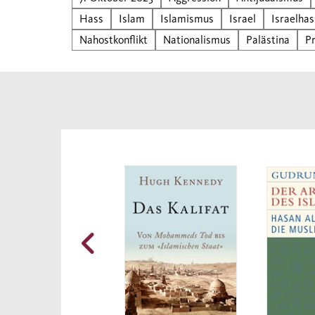
Heima
Hass
Islam
Islamismus
Israel
Israelhas
verla
Nahostkonflikt
Nationalismus
Palästina
P
häufi
Wahrn
Frem
prägn
liegt
Gesel
bishe
den 