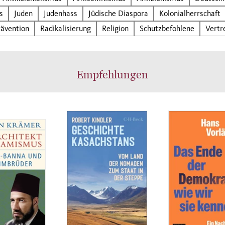
t in arabischen Ländern wie Marokko, Jemen oder 
s
Juden
Judenhass
Jüdische Diaspora
Kolonialherrschaft
ssen. Heute äußert sich muslimischer Antisemitism
rävention
Radikalisierung
Religion
Schutzbefohlene
Vertr
g in israelfeindlichen Deutungsmustern und der
ehmung Israels als Ausdruck kolonialer
dherrschaft. Omar Kamil beschreibt diese Entwickl
Empfehlungen
ant und historisch fundiert. Ein besonderer Schwer
 auf dem muslimischen Antisemitismus in europäisc
lschaften und der Frage, was getan werden kann - u
r versäumt wurde -, um antisemitischen Ressentime
Nährboden zu entziehen.