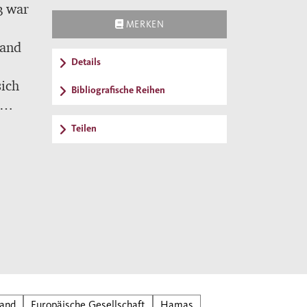
3 war
MERKEN
land
Details
sich
Bibliografische Reihen
Teilen
net,
m
s,
mus.
ihre
land
Europäische Gesellschaft
Hamas