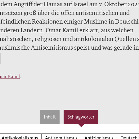
dem Angriff der Hamas auf Israel am 7. Oktober 202
ntsetzen groß über die offen antisemitischen und
lfeindlichen Reaktionen einiger Muslime in Deutsch
nderen Ländern. Omar Kamil erklärt, aus welchen
nalistischen, religiösen und antikolonialen Quellen 
uslimische Antisemitismus speist und was gerade in
schland präventiv dagegen getan werden kann.
 lebten über Jahrhunderte als «Schutzbefohlene» in
ar Kamil
.
isch geprägten Gesellschaften - rechtlich untergeord
oft stabiler integriert als in vielen Teilen Europas. I
ext von Kolonialismus, europäischem Antisemitismu
ischem Nationalismus und dem Nahostkonflikt
ckelte sich ein moderner muslimischer Antisemitis
Inhalt
Schlagwörter
der Gründung des Staates Israel mussten
rttausende Juden in den 1940er- und 1950er-Jahren 
Antikolonialismus
Antisemitismus
Antizionismus
Deutsch