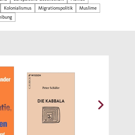
Irak
Kolonialismus
Migrationspolitik
Muslime
us
eibung
ungen
punkt
hen
nd
nts