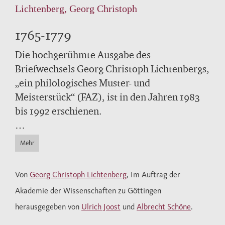
Lichtenberg, Georg Christoph
1765-1779
Die hochgerühmte Ausgabe des
Briefwechsels Georg Christoph Lichtenbergs,
„ein philologisches Muster- und
Meisterstück“ (FAZ), ist in den Jahren 1983
bis 1992 erschienen.
"Ein Prachtstück von Edition, ein
Mehr
Wunderwerk an Recherche und Auskunft."
Dieter Hildebrandt, Die Zeit
Von
Georg Christoph Lichtenberg
, Im Auftrag der
Akademie der Wissenschaften zu Göttingen
herausgegeben von
Ulrich Joost
und
Albrecht Schöne
.