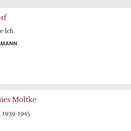
rf
e Ich
HMANN
mes Moltke
a 1939-1945