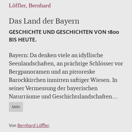
Löffler, Bernhard
Das Land der Bayern
GESCHICHTE UND GESCHICHTEN VON 1800
BIS HEUTE.
Bayern: Da denken viele an idyllische
Seenlandschaften, an prächtige Schlösser vor
Bergpanoramen und an pittoreske
Barockkirchen inmitten saftiger Wiesen. In
seiner Vermessung der bayerischen
Naturräume und Geschichtslandschaften
eröffnet der Historiker Bernhard Löffler
Mehr
dagegen neue, ungewöhnliche Zugänge zu
einem Bayern jenseits der Klischees. Er
Von
Bernhard Löffler
.
nimmt uns mit auf eine Reise vom Anfang