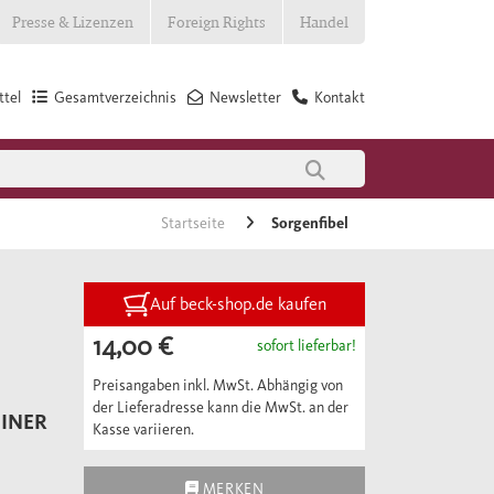
Presse & Lizenzen
Foreign Rights
Handel
tel
Gesamtverzeichnis
Newsletter
Kontakt
Startseite
Sorgenfibel
Auf beck-shop.de kaufen
14,00 €
sofort lieferbar!
Preisangaben inkl. MwSt. Abhängig von
der Lieferadresse kann die MwSt. an der
EINER
Kasse variieren.
MERKEN