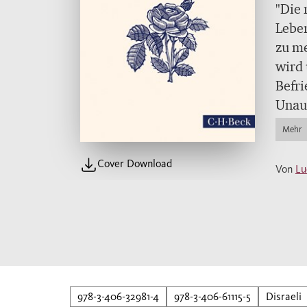
"Die 
Leben
zu me
wird 
Befri
Unauf
ist e
Mehr
von d
merkw
Cover Download
Von
Lu
der g
Wegen
führt
978-3-406-32981-4
978-3-406-61115-5
Disraeli