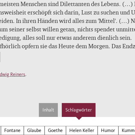
meisten Menschen sind Dilettanten des Lebens. (…) 
sweisheit erschöpft sich darin, Lust zu suchen und 
iden. In ihren Händen wird alles zum 'Mittel'. (…) N
um seiner selbst willen getan, nichts spendet unmitt
edigung, alles soll nur etwas anderem dienlich sein.
hörlich opfern sie das Heute dem Morgen. Das Endz
in Phantom von Wohlstand und Ansehen, ein Nebelbi
em soviel zerfließt, als jeweils erreicht ist. (...) Abe
ürdigerweise wird all dieser Aufwand umsonst ver
dwig Reiners
.
ewerbsmäßige Lustsucher bleibt unlustig. Von den b
 des Lebens ist dies der breite Weg, der zur Verda
. "
Ludwig Reiners
Inhalt
Schlagwörter
Fontane
Glaube
Goethe
Helen Keller
Humor
Kumm