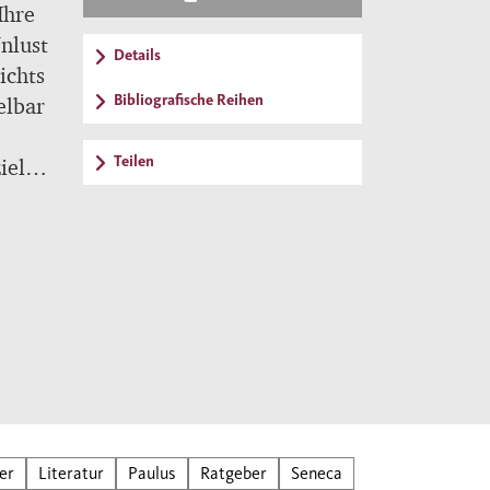
Ihre
Unlust
Details
ichts
Bibliografische Reihen
elbar
Teilen
iel
ld,
r
tan:
eiden
mmnis
er
Literatur
Paulus
Ratgeber
Seneca