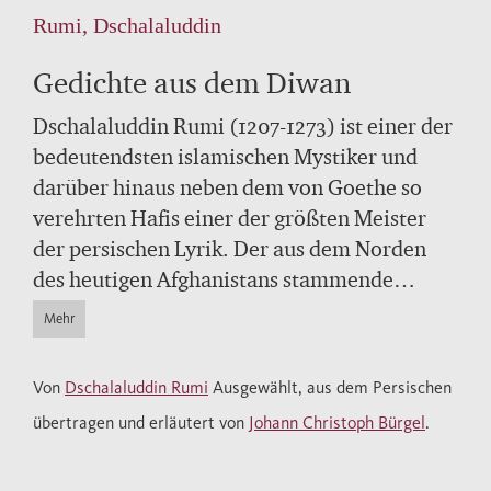
Rumi, Dschalaluddin
Gedichte aus dem Diwan
Dschalaluddin Rumi (1207-1273) ist einer der
bedeutendsten islamischen Mystiker und
darüber hinaus neben dem von Goethe so
verehrten Hafis einer der größten Meister
der persischen Lyrik. Der aus dem Norden
des heutigen Afghanistans stammende
Rumi9 war mit seiner Familie nach Konya in
Mehr
der heutigen Türkei geflohen, wo er dem
geheimnisvollen Wanderderwisch
Von
Dschalaluddin Rumi
Ausgewählt, aus dem Persischen
Schamsuddin begegnete. Dieser Mystiker, in
übertragen und erläutert von
Johann Christoph Bürgel
.
dem sich für ihn Gott selbst manifestierte,
inspirierte Rumi zu ekstatischer