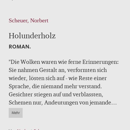
Scheuer, Norbert
Holunderholz
ROMAN.
"Die Wolken waren wie ferne Erinnerungen:
Sie nahmen Gestalt an, verformten sich
wieder, lösten sich auf - wie Reste einer
Sprache, die niemand mehr verstand.
Gesichter stiegen auf und verblassten,
Schemen nur, Andeutungen von jemandem,
der vielleicht einmal existiert hatte."
Mehr
Über die heilsame Kraft des Erinnerns - eine