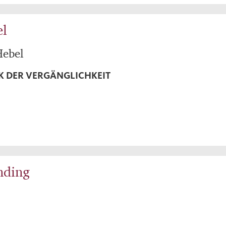
el
Hebel
K DER VERGÄNGLICHKEIT
nding