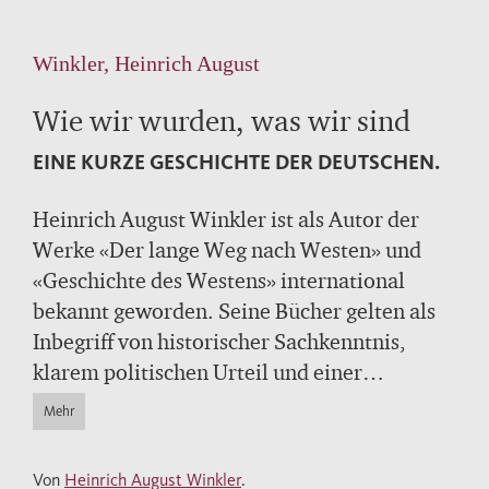
Winkler, Heinrich August
Wie wir wurden, was wir sind
EINE KURZE GESCHICHTE DER DEUTSCHEN.
Heinrich August Winkler ist als Autor der
Werke «Der lange Weg nach Westen» und
«Geschichte des Westens» international
bekannt geworden. Seine Bücher gelten als
Inbegriff von historischer Sachkenntnis,
klarem politischen Urteil und einer
hervorragend lesbaren Sprache. Nach den
Mehr
großen Standardwerken, die mit einer
Gesamtauflage von über 250.000
Von
Heinrich August Winkler
.