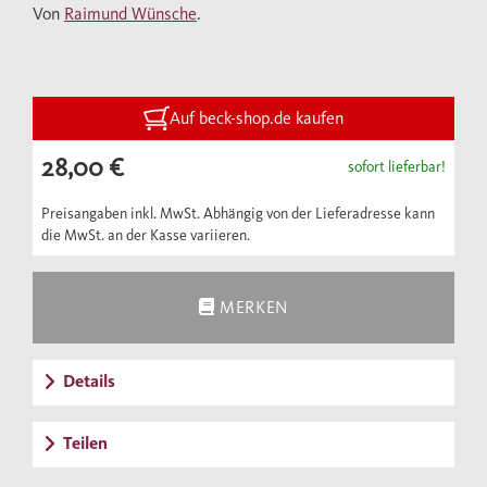
Von
Raimund Wünsche
.
Raimund Wünsche, Direktor der Glyptothek,
bietet im vorliegenden Band erstmals einen
umfassenden Überblick über diese in zwei
Jahrhunderten gewachsene Sammlung und
Auf beck-shop.de kaufen
präsentiert gleichzeitig eine exzellente
28,00 €
sofort lieferbar!
Zusammenschau bedeutender Meisterwerke
der klassischen Antike.
Preisangaben inkl. MwSt. Abhängig von der Lieferadresse kann
die MwSt. an der Kasse variieren.
MERKEN
Details
Teilen