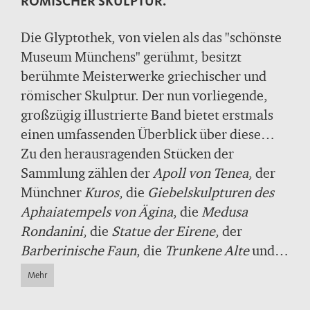
RÖMISCHER SKULPTUR.
Die Glyptothek, von vielen als das "schönste
Museum Münchens" gerühmt, besitzt
berühmte Meisterwerke griechischer und
römischer Skulptur. Der nun vorliegende,
großzügig illustrierte Band bietet erstmals
einen umfassenden Überblick über diese
einzigartige Sammlung, die von König
Zu den herausragenden Stücken der
Ludwig I. begründet und vor 175 Jahren
Sammlung zählen der
Apoll von Tenea
, der
eröffnet wurde. Die Sammlung griechischer
Münchner
Kuros
, die
Giebelskulpturen des
und römischer Bildwerke in der Glyptothek
Aphaiatempels von Ägina
, die
Medusa
führt durch die Geschichte der antiken
Rondanini
, die
Statue der Eirene
, der
Bildhauerkunst vom 6. Jh. v. Chr. bis zum 6.
Barberinische Faun
, die
Trunkene Alte
und
Jh. n. Chr.
der
Knabe mit der Gans
. Hervorzuheben ist
Mehr
außerdem die große Zahl lebensnaher
römischer Porträts.