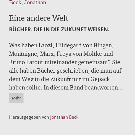
Beck, Jonathan
Eine andere Welt
BÜCHER, DIE IN DIE ZUKUNFT WEISEN.
Was haben Laozi, Hildegard von Bingen,
Montaigne, Marx, Freya von Moltke und
Bruno Latour miteinander gemeinsam? Sie
alle haben Bücher geschrieben, die man auf
dem Weg in die Zukunft mit im Gepäck
haben sollte. In diesem Band beantworten
über hundert Autorinnen und Autoren die
Mehr
Frage, welches Buch in besonderer Weise in
die Zukunft weist, indem sie es prägnant und
Herausgegeben von
Jonathan Beck
.
kurzweilig präsentieren. So entsteht eine
faszinierende virtuelle "Bibliothek der