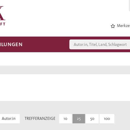
Merkzet
HLUNGEN
Autor:in
TREFFERANZEIGE
10
25
50
100