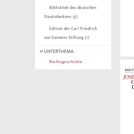
Mohnhaupt, Heinz
(1)
Bibliothek des deutschen
Mommsen, Theodor
(2)
Staatsdenkens
(5)
Möser, Justus
(1)
Edition der Carl Friedrich
von Siemens Stiftung
(1)
Prodi, Paolo
(1)
Sonnenfels, Joseph von
(1)
UNTERTHEMA
Rechtsgeschichte
Stolleis, Michael
(1)
Wieacker, Franz
(1)