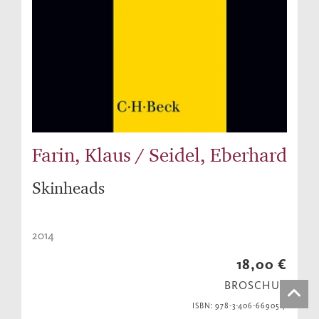
Farin, Klaus / Seidel, Eberhard
Skinheads
2014
18,00 €
BROSCHUR
ISBN: 978-3-406-66905-7