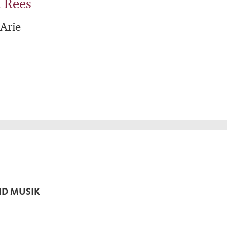
 Rees
 Arie
ND MUSIK