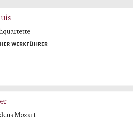
huis
hquartette
CHER WERKFÜHRER
er
deus Mozart