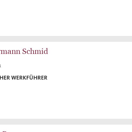
rmann Schmid
n
CHER WERKFÜHRER