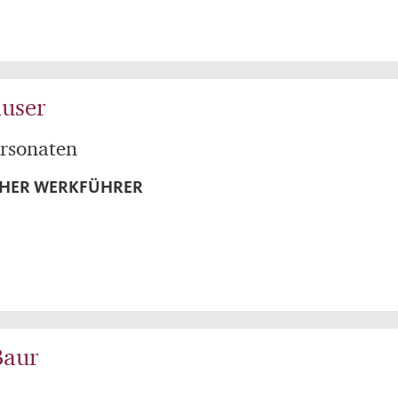
auser
ersonaten
CHER WERKFÜHRER
Baur