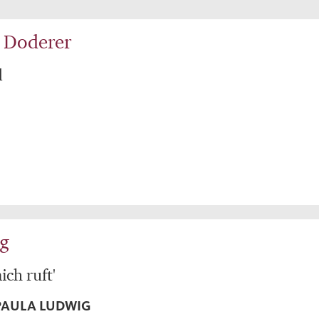
 Doderer
d
g
ch ruft'
 PAULA LUDWIG