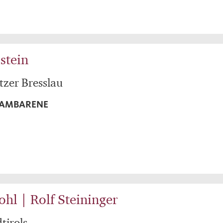
stein
tzer Bresslau
 LAMBARENE
ohl | Rolf Steininger
tirols