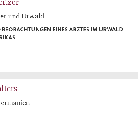
eitzer
er und Urwald
D BEOBACHTUNGEN EINES ARZTES IM URWALD
RIKAS
lters
Germanien