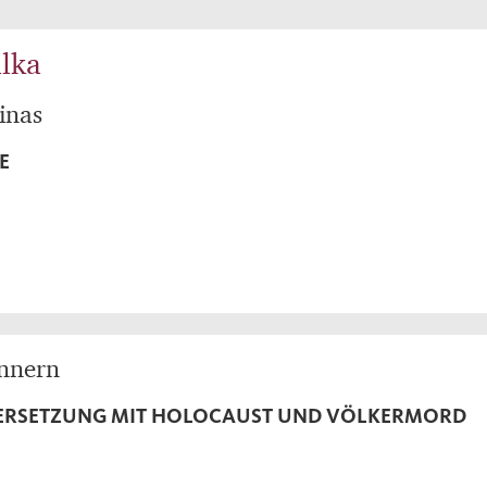
lka
inas
E
innern
DERSETZUNG MIT HOLOCAUST UND VÖLKERMORD